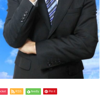
cket
RSS
feedly
Pin it