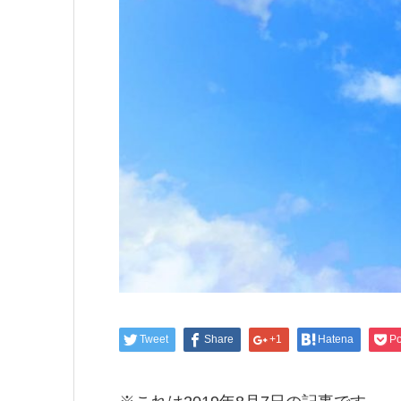
Tweet
Share
+1
Hatena
Po