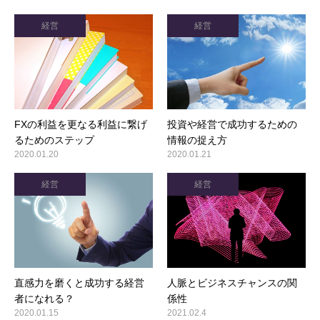
経営
経営
FXの利益を更なる利益に繋げ
投資や経営で成功するための
るためのステップ
情報の捉え方
2020.01.20
2020.01.21
経営
経営
直感力を磨くと成功する経営
人脈とビジネスチャンスの関
者になれる？
係性
2020.01.15
2021.02.4