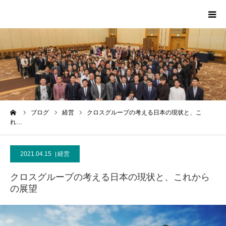
HOME
PROFILE
SCA
ーム
ブログ
経営
クロスグループの考える日本の現状と、こ
れ…
MEDIA
2021.04.15
経営
CONTACT
クロスグループの考える日本の現状と、これから
MESSAGE
の展望