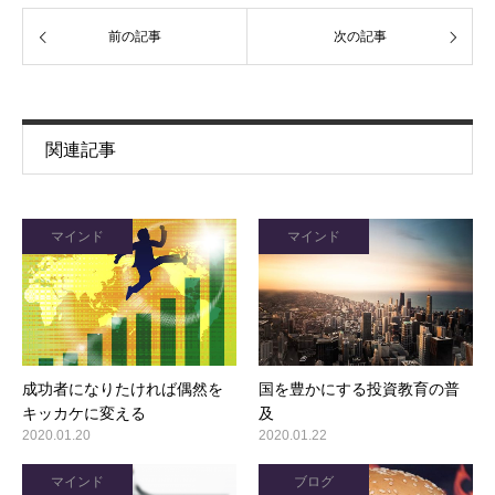
前の記事
次の記事
関連記事
マインド
マインド
成功者になりたければ偶然を
国を豊かにする投資教育の普
キッカケに変える
及
2020.01.20
2020.01.22
マインド
ブログ