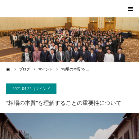
HOME
PROFILE
SCA
ーム
ブログ
マインド
“相場の本質”を…
MEDIA
2021.04.22
マインド
CONTACT
“相場の本質”を理解することの重要性について
MESSAGE