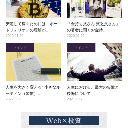
安定して稼ぐためには「ポー
『金持ち父さん 貧乏父さん』
トフォリオ」の理解が…
の著者に聞くお金持…
2020.01.20
2020.01.20
マインド
マインド
人生を大きく変える“ 小さなル
人生における、最大の失敗と
ーティン（習慣）…
後悔について
2022.09.9
2021.10.7