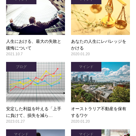
人生における、最大の失敗と
あなたの人生にレバレッジを
後悔について
かける
2021.10.7
2020.01.20
ブログ
マインド
安定した利益を叶える「上手
オーストラリア不動産を保有
に負けて、損失を減ら…
するワケ
2023.01.27
2020.01.20
マインド
マインド