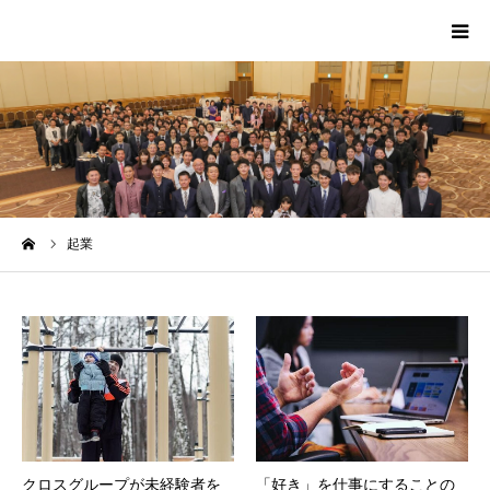
HOME
PROFILE
SCA
ーム
起業
MEDIA
CONTACT
MESSAGE
クロスグループが未経験者を
「好き」を仕事にすることの