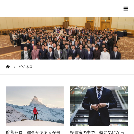
HOME
PROFILE
SCA
ーム
ビジネス
MEDIA
CONTACT
MESSAGE
貯蓄ゼロ、借金がある人が最
投資家の中で、特に気になっ