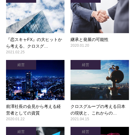
『恋スキャFX』の大ヒットか
継承と発展の可能性
2020.01.20
ら考える、クロスグ…
2021.02.25
経営
経営
前澤社長の会見から考える経
クロスグループの考える日本
営者としての資質
の現状と、これからの…
2020.01.22
2021.04.15
経営
経営