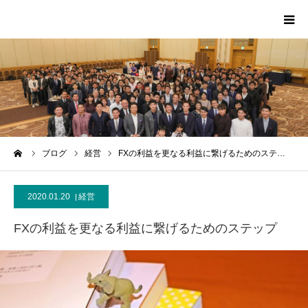
HOME
PROFILE
SCA
ーム
ブログ
経営
FXの利益を更なる利益に繋げるためのステ…
MEDIA
2020.01.20
経営
CONTACT
FXの利益を更なる利益に繋げるためのステップ
MESSAGE