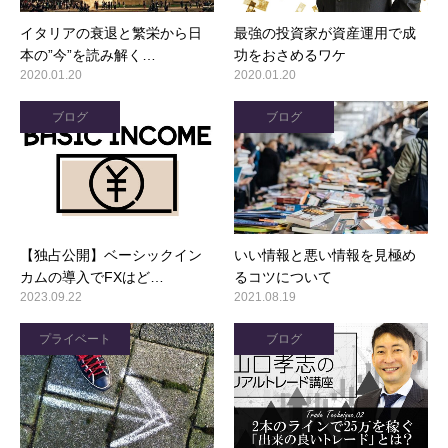
イタリアの衰退と繁栄から日
最強の投資家が資産運用で成
本の”今”を読み解く…
功をおさめるワケ
2020.01.20
2020.01.20
ブログ
ブログ
【独占公開】ベーシックイン
いい情報と悪い情報を見極め
カムの導入でFXはど…
るコツについて
2023.09.22
2021.08.19
プライベート
ブログ