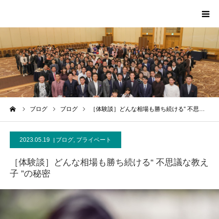
HOME
PROFILE
SCA
ーム
ブログ
ブログ
［体験談］どんな相場も勝ち続ける“ 不思…
MEDIA
2023.05.19
ブログ
,
プライベート
CONTACT
［体験談］どんな相場も勝ち続ける“ 不思議な教え
子 ”の秘密
MESSAGE