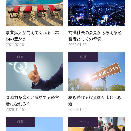
事業拡大が与えてくれる、本
前澤社長の会見から考える経
物の豊かさ
営者としての資質
2021.02.18
2020.01.22
経営
経営
直感力を磨くと成功する経営
稼ぎ続ける投資家が歩むべき
者になれる？
道
2020.01.15
2020.01.20
経営
ニュース