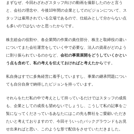
まずなぜ、今回わざわざスタッフ向けの動画を撮影したのかと言う
と、会社の理念や、今後10年間の企業としてのビジョンについて、ス
タッフは雇用されている立場であるので、仕組みとして分からない点
も多いのではないかと思ったからです。
株主総会の役割や、各企業間の作業の責任部分、株主と取締役の違い
についてまた会社運営をしていく中で必要な、法人の資産がどのよう
に割り振られているのかなど、
会社の事業展開をどうしていくかとい
う点も含めて、私の考えを伝えておければと考えたから
です。
私自身はすでに多角経営に着手していますし、事業の継承問題につい
ても自分自身で納得したビジョンを持っています。
それらをただ私の中で考えとして持っているだけではスタッフの成長
も、企業としての成長も望めないでしょうし、こうして私の記事をご
覧になってくださっているあなたにはこの先も弊社をご愛顧いただき
たいと考えておりますので、今回そういったバックグラウンドもお見
せ出来ればと思い、このような形で配信をさせていただきました。