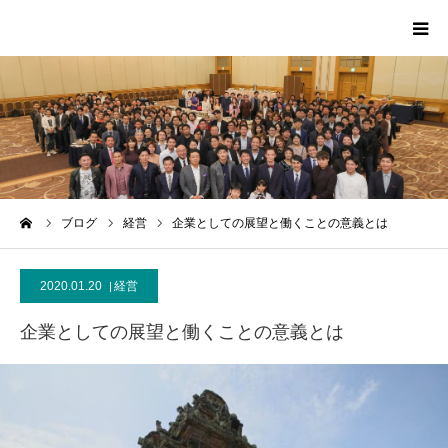
HOME
PROFILE
SCA
ーム
ブログ
経営
企業としての展望と働くことの意義とは
MEDIA
2020.01.20
経営
CONTACT
企業としての展望と働くことの意義とは
MESSAGE