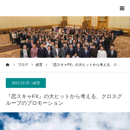
HOME
PROFILE
SCA
ーム
ブログ
経営
『恋スキャFX』の大ヒットから考える、ク…
MEDIA
2021.02.25
経営
CONTACT
『恋スキャFX』の大ヒットから考える、クロスグ
ループのプロモーション
MESSAGE