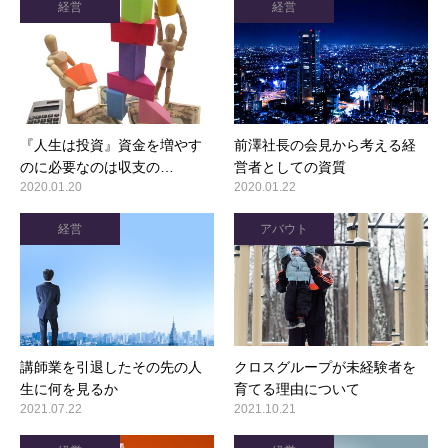
経営
経営
『人生は投資』資金を増やす
前澤社長の会見から考える経
のに必要なのは収支の…
営者としての資質
2020.01.20
2020.01.22
経営
アバウト
講師業を引退したその先の人
クロスグループが未経験者を
生に何を見るか
育てる理由について
2021.07.22
2021.10.21